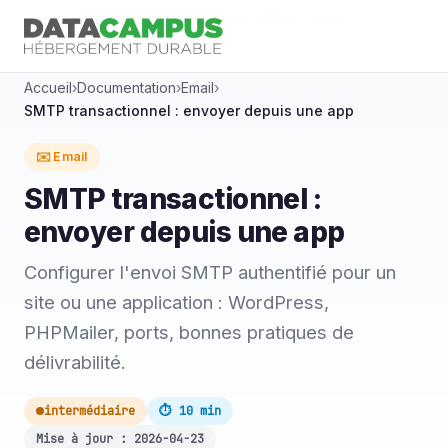
Accueil
SMTP transactionnel : envoyer depuis une app
Accueil
›
Documentation
›
Email
›
SMTP transactionnel : envoyer depuis une app
✉️ Email
SMTP transactionnel :
envoyer depuis une app
Configurer l'envoi SMTP authentifié pour un
site ou une application : WordPress,
PHPMailer, ports, bonnes pratiques de
délivrabilité.
intermédiaire
⏱ 10 min
Mise à jour : 2026-04-23