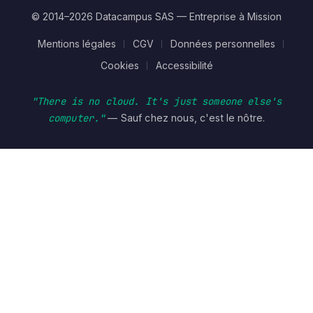
© 2014–2026 Datacampus SAS — Entreprise à Mission
Mentions légales
CGV
Données personnelles
Cookies
Accessibilité
"There is no cloud. It's just someone else's
computer."
— Sauf chez nous, c'est le nôtre.