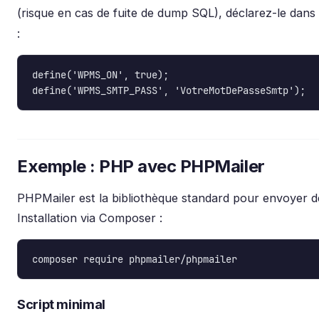
(risque en cas de fuite de dump SQL), déclarez-le dans
:
define('WPMS_ON', true);

define('WPMS_SMTP_PASS', 'VotreMotDePasseSmtp');
Exemple : PHP avec PHPMailer
PHPMailer est la bibliothèque standard pour envoyer d
Installation via Composer :
composer require phpmailer/phpmailer
Script minimal