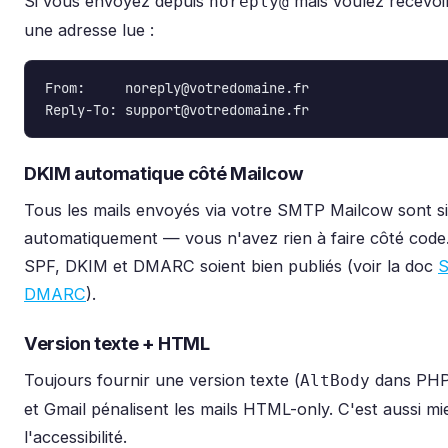
Si vous envoyez depuis
mais voulez recevoi
noreply@
une adresse lue :
From:     noreply@votredomaine.fr

Reply-To: support@votredomaine.fr
DKIM automatique côté Mailcow
Tous les mails envoyés via votre SMTP Mailcow sont 
automatiquement — vous n'avez rien à faire côté code.
SPF, DKIM et DMARC soient bien publiés (voir la doc
S
DMARC
).
Version texte + HTML
Toujours fournir une version texte (
dans PHP
AltBody
et Gmail pénalisent les mails HTML-only. C'est aussi m
l'accessibilité.