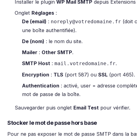
Installer le plugin
WP Mail SMTP
depuis Extensions 
Onglet
Réglages
:
De (email)
:
(doit 
noreply@votredomaine.fr
une boîte authentifiée).
De (nom)
: le nom du site.
Mailer
:
Other SMTP
.
SMTP Host
:
.
mail.votredomaine.fr
Encryption
:
TLS
(port 587) ou
SSL
(port 465).
Authentication
: activé, user = adresse complè
mot de passe de la boîte.
Sauvegarder puis onglet
Email Test
pour vérifier.
Stocker le mot de passe hors base
Pour ne pas exposer le mot de passe SMTP dans la b