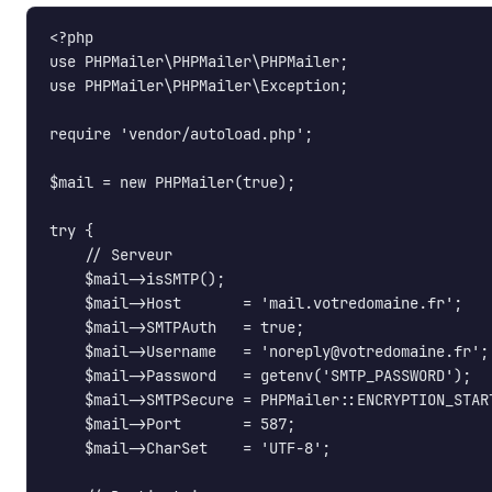
<?php

use PHPMailer\PHPMailer\PHPMailer;

use PHPMailer\PHPMailer\Exception;

require 'vendor/autoload.php';

$mail = new PHPMailer(true);

try {

    // Serveur

    $mail->isSMTP();

    $mail->Host       = 'mail.votredomaine.fr';

    $mail->SMTPAuth   = true;

    $mail->Username   = 'noreply@votredomaine.fr';

    $mail->Password   = getenv('SMTP_PASSWORD');

    $mail->SMTPSecure = PHPMailer::ENCRYPTION_START
    $mail->Port       = 587;

    $mail->CharSet    = 'UTF-8';
