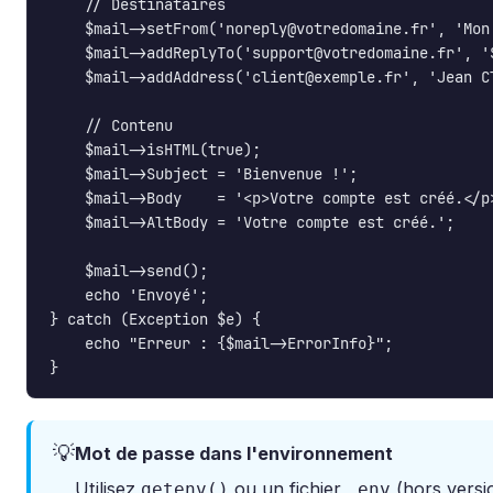
    // Destinataires

    $mail->setFrom('noreply@votredomaine.fr', 'Mon 
    $mail->addReplyTo('support@votredomaine.fr', 'S
    $mail->addAddress('client@exemple.fr', 'Jean Cl
    // Contenu

    $mail->isHTML(true);

    $mail->Subject = 'Bienvenue !';

    $mail->Body    = '<p>Votre compte est créé.</p>
    $mail->AltBody = 'Votre compte est créé.';

    $mail->send();

    echo 'Envoyé';

} catch (Exception $e) {

    echo "Erreur : {$mail->ErrorInfo}";

}
💡
Mot de passe dans l'environnement
Utilisez
ou un fichier
(hors versio
getenv()
.env