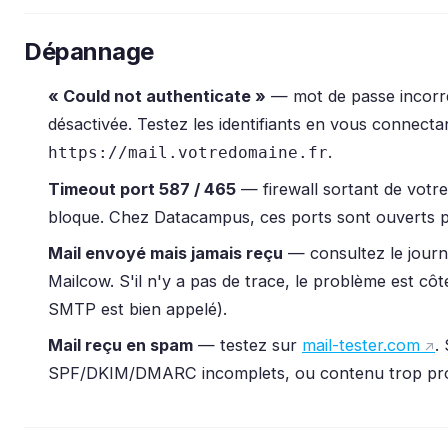
Dépannage
« Could not authenticate »
— mot de passe incorre
désactivée. Testez les identifiants en vous connecta
.
https://mail.votredomaine.fr
Timeout port 587 / 465
— firewall sortant de votr
bloque. Chez Datacampus, ces ports sont ouverts p
Mail envoyé mais jamais reçu
— consultez le journ
Mailcow. S'il n'y a pas de trace, le problème est côt
SMTP est bien appelé).
Mail reçu en spam
— testez sur
mail-tester.com
.
SPF/DKIM/DMARC incomplets, ou contenu trop pro