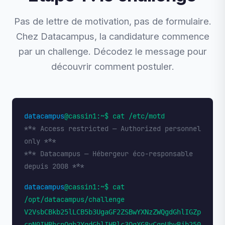
Pas de lettre de motivation, pas de formulaire.
Chez Datacampus, la candidature commence
par un challenge. Décodez le message pour
découvrir comment postuler.
datacampus
@cassin1:~$ cat /etc/motd
*** Access restricted — Authorized personnel
only ***
*** Datacampus — Hébergeur éco-responsable
depuis 2008 ***
datacampus
@cassin1:~$ cat
/opt/datacampus/challenge
V2VsbCBkb25lLCB5b3UgaGF2ZSBwYXNzZWQgdGhlIGZp
cnN0IHBhcnQgb2YgdGhlIHRlc3QgXG8vCgpUbyBjb250