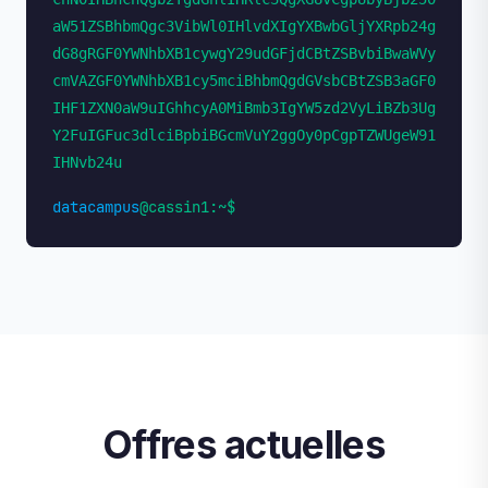
aW51ZSBhbmQgc3VibWl0IHlvdXIgYXBwbGljYXRpb24g
dG8gRGF0YWNhbXB1cywgY29udGFjdCBtZSBvbiBwaWVy
cmVAZGF0YWNhbXB1cy5mciBhbmQgdGVsbCBtZSB3aGF0
IHF1ZXN0aW9uIGhhcyA0MiBmb3IgYW5zd2VyLiBZb3Ug
Y2FuIGFuc3dlciBpbiBGcmVuY2ggOy0pCgpTZWUgeW91
IHNvb24u
datacampus
@cassin1:~$
Offres actuelles