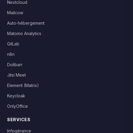
Nextcloud
Mailcow
Auto-hébergement
Matomo Analytics
GitLab
n8n
Dolibarr
Jitsi Meet
Element (Matrix)
Keycloak
OnlyOffice
SERVICES
Infogérance