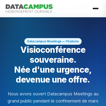
Datacampus Meetings — La visioconférence
Accueil
Services
souveraine, désormais en offre infogérée
Datacampus Meetings — l'histoire
Visioconférence
souveraine.
Née d'une urgence,
devenue une offre.
Nous avons ouvert Datacampus Meetings au
grand public pendant le confinement de mars