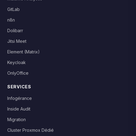
GitLab
n8n
Dolibarr
Jitsi Meet
Element (Matrix)
Keycloak
OnlyOffice
SERVICES
Infogérance
Inside Audit
Migration
Cluster Proxmox Dédié