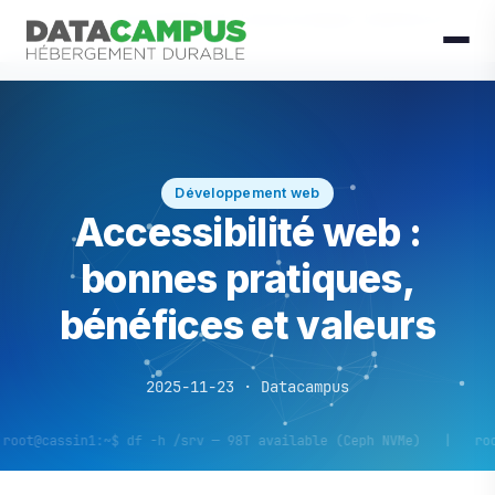
Accessibilité web : bonnes pratiques, bénéfices et
Accueil
Blog
valeurs
Développement web
Accessibilité web :
bonnes pratiques,
bénéfices et valeurs
2025-11-23 · Datacampus
in1:~$ df -h /srv — 98T available (Ceph NVMe) | root@cassin1: